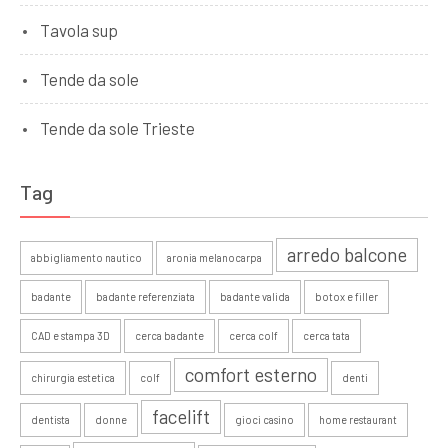
Tavola sup
Tende da sole
Tende da sole Trieste
Tag
arredo balcone
abbigliamento nautico
aronia melanocarpa
badante
badante referenziata
badante valida
botox e filler
CAD e stampa 3D
cerca badante
cerca colf
cerca tata
comfort esterno
chirurgia estetica
colf
denti
facelift
dentista
donne
gioci casino
home restaurant