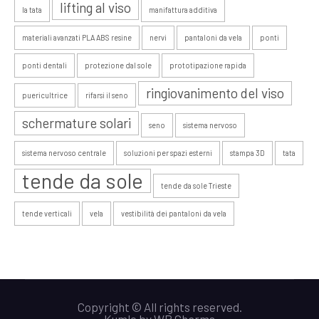
lifting al viso
la tata
manifattura additiva
materiali avanzati PLA ABS resine
nervi
pantaloni da vela
ponti
ponti dentali
protezione dal sole
prototipazione rapida
ringiovanimento del viso
puericultrice
rifarsi il seno
schermature solari
seno
sistema nervoso
sistema nervoso centrale
soluzioni per spazi esterni
stampa 3D
tata
tende da sole
tende da sole Trieste
tende verticali
vela
vestibilità dei pantaloni da vela
Copyright © All rights reserved.
Kumle
by
WP Charms