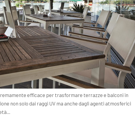
tremamente efficace per trasformare terrazze e balconi in
ezione non solo dai raggi UV ma anche dagli agenti atmosferici
ietà…