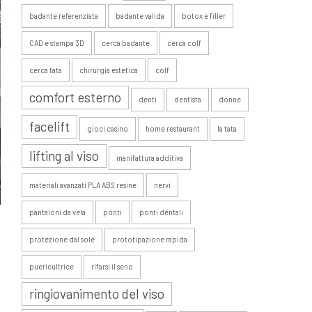
badante referenziata
badante valida
botox e filler
CAD e stampa 3D
cerca badante
cerca colf
cerca tata
chirurgia estetica
colf
comfort esterno
denti
dentista
donne
facelift
gioci casino
home restaurant
la tata
lifting al viso
manifattura additiva
materiali avanzati PLA ABS resine
nervi
pantaloni da vela
ponti
ponti dentali
protezione dal sole
prototipazione rapida
puericultrice
rifarsi il seno
ringiovanimento del viso