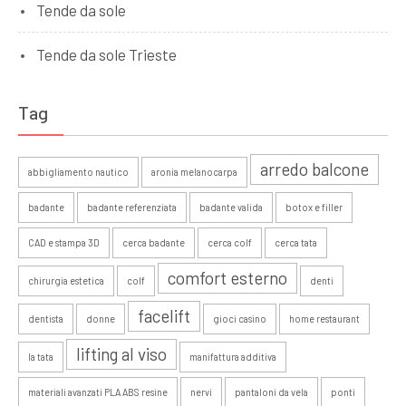
Tende da sole
Tende da sole Trieste
Tag
arredo balcone
abbigliamento nautico
aronia melanocarpa
badante
badante referenziata
badante valida
botox e filler
CAD e stampa 3D
cerca badante
cerca colf
cerca tata
comfort esterno
chirurgia estetica
colf
denti
facelift
dentista
donne
gioci casino
home restaurant
lifting al viso
la tata
manifattura additiva
materiali avanzati PLA ABS resine
nervi
pantaloni da vela
ponti