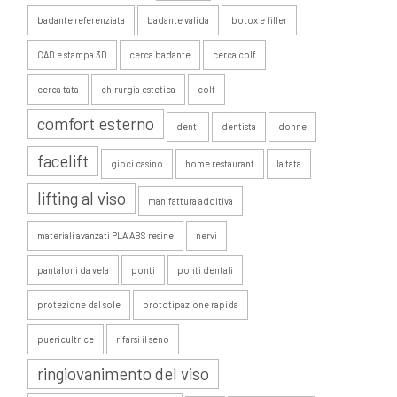
badante referenziata
badante valida
botox e filler
CAD e stampa 3D
cerca badante
cerca colf
cerca tata
chirurgia estetica
colf
comfort esterno
denti
dentista
donne
facelift
gioci casino
home restaurant
la tata
lifting al viso
manifattura additiva
materiali avanzati PLA ABS resine
nervi
pantaloni da vela
ponti
ponti dentali
protezione dal sole
prototipazione rapida
puericultrice
rifarsi il seno
ringiovanimento del viso