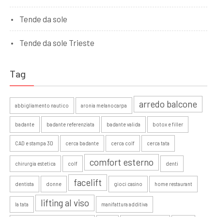
Tende da sole
Tende da sole Trieste
Tag
arredo balcone
abbigliamento nautico
aronia melanocarpa
badante
badante referenziata
badante valida
botox e filler
CAD e stampa 3D
cerca badante
cerca colf
cerca tata
comfort esterno
chirurgia estetica
colf
denti
facelift
dentista
donne
gioci casino
home restaurant
lifting al viso
la tata
manifattura additiva