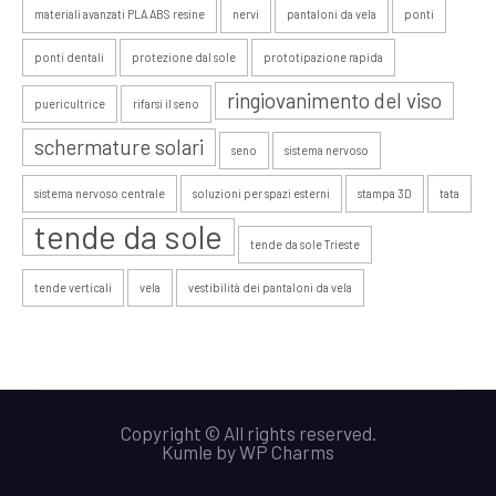
materiali avanzati PLA ABS resine
nervi
pantaloni da vela
ponti
ponti dentali
protezione dal sole
prototipazione rapida
ringiovanimento del viso
puericultrice
rifarsi il seno
schermature solari
seno
sistema nervoso
sistema nervoso centrale
soluzioni per spazi esterni
stampa 3D
tata
tende da sole
tende da sole Trieste
tende verticali
vela
vestibilità dei pantaloni da vela
Copyright © All rights reserved.
Kumle
by
WP Charms