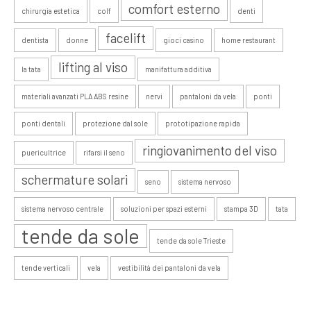
comfort esterno
chirurgia estetica
colf
denti
facelift
dentista
donne
gioci casino
home restaurant
lifting al viso
la tata
manifattura additiva
materiali avanzati PLA ABS resine
nervi
pantaloni da vela
ponti
ponti dentali
protezione dal sole
prototipazione rapida
ringiovanimento del viso
puericultrice
rifarsi il seno
schermature solari
seno
sistema nervoso
sistema nervoso centrale
soluzioni per spazi esterni
stampa 3D
tata
tende da sole
tende da sole Trieste
tende verticali
vela
vestibilità dei pantaloni da vela