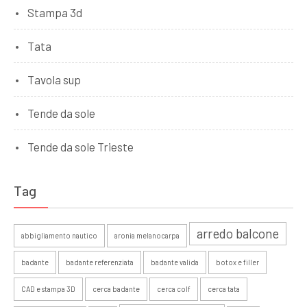
Stampa 3d
Tata
Tavola sup
Tende da sole
Tende da sole Trieste
Tag
arredo balcone
abbigliamento nautico
aronia melanocarpa
badante
badante referenziata
badante valida
botox e filler
CAD e stampa 3D
cerca badante
cerca colf
cerca tata