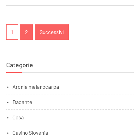
Paginazione
1
2
Successivi
degli
articoli
Categorie
Aronia melanocarpa
Badante
Casa
Casino Slovenia