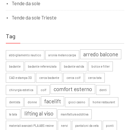
Tende da sole
Tende da sole Trieste
Tag
arredo balcone
abbigliamento nautico
aronia melanocarpa
badante
badante referenziata
badante valida
botox e filler
CAD e stampa 3D
cerca badante
cerca colf
cerca tata
comfort esterno
chirurgia estetica
colf
denti
facelift
dentista
donne
gioci casino
home restaurant
lifting al viso
la tata
manifattura additiva
materiali avanzati PLA ABS resine
nervi
pantaloni da vela
ponti