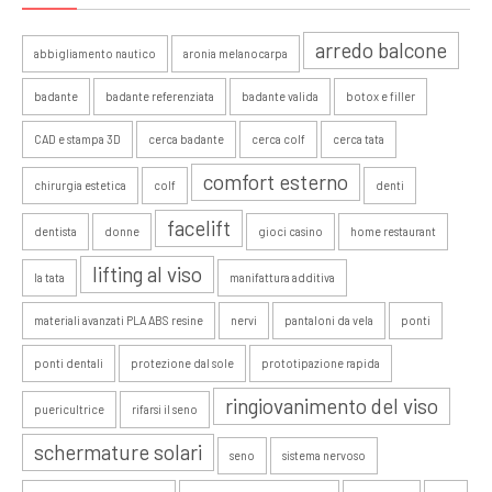
arredo balcone
abbigliamento nautico
aronia melanocarpa
badante
badante referenziata
badante valida
botox e filler
CAD e stampa 3D
cerca badante
cerca colf
cerca tata
comfort esterno
chirurgia estetica
colf
denti
facelift
dentista
donne
gioci casino
home restaurant
lifting al viso
la tata
manifattura additiva
materiali avanzati PLA ABS resine
nervi
pantaloni da vela
ponti
ponti dentali
protezione dal sole
prototipazione rapida
ringiovanimento del viso
puericultrice
rifarsi il seno
schermature solari
seno
sistema nervoso