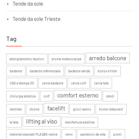
Tende da sole
Tende da sole Trieste
Tag
arredo balcone
abbigliamento nautico
aronia melanocarpa
badante
badante referenziata
badante valida
botox e filler
CAD e stampa 3D
cerca badante
cerca colf
cerca tata
comfort esterno
chirurgia estetica
colf
denti
facelift
dentista
donne
gioci casino
home restaurant
lifting al viso
la tata
manifattura additiva
materiali avanzati PLA ABS resine
nervi
pantaloni da vela
ponti