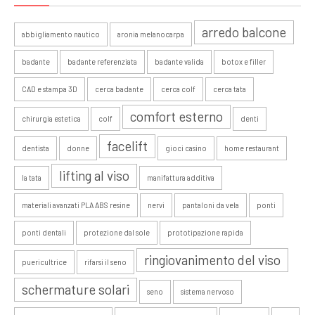
arredo balcone
abbigliamento nautico
aronia melanocarpa
badante
badante referenziata
badante valida
botox e filler
CAD e stampa 3D
cerca badante
cerca colf
cerca tata
comfort esterno
chirurgia estetica
colf
denti
facelift
dentista
donne
gioci casino
home restaurant
lifting al viso
la tata
manifattura additiva
materiali avanzati PLA ABS resine
nervi
pantaloni da vela
ponti
ponti dentali
protezione dal sole
prototipazione rapida
ringiovanimento del viso
puericultrice
rifarsi il seno
schermature solari
seno
sistema nervoso