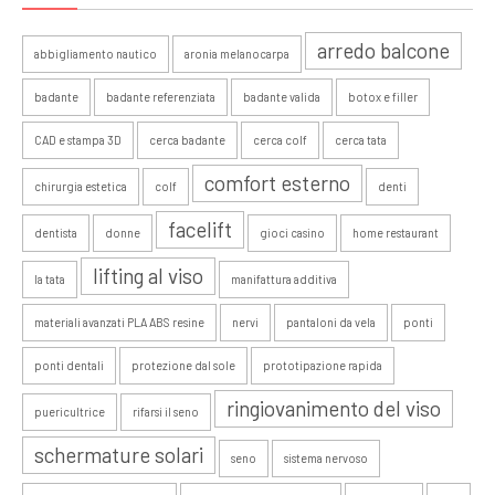
arredo balcone
abbigliamento nautico
aronia melanocarpa
badante
badante referenziata
badante valida
botox e filler
CAD e stampa 3D
cerca badante
cerca colf
cerca tata
comfort esterno
chirurgia estetica
colf
denti
facelift
dentista
donne
gioci casino
home restaurant
lifting al viso
la tata
manifattura additiva
materiali avanzati PLA ABS resine
nervi
pantaloni da vela
ponti
ponti dentali
protezione dal sole
prototipazione rapida
ringiovanimento del viso
puericultrice
rifarsi il seno
schermature solari
seno
sistema nervoso