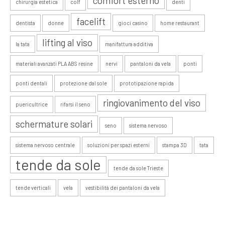
comfort esterno
chirurgia estetica
colf
denti
facelift
dentista
donne
gioci casino
home restaurant
lifting al viso
la tata
manifattura additiva
materiali avanzati PLA ABS resine
nervi
pantaloni da vela
ponti
ponti dentali
protezione dal sole
prototipazione rapida
ringiovanimento del viso
puericultrice
rifarsi il seno
schermature solari
seno
sistema nervoso
sistema nervoso centrale
soluzioni per spazi esterni
stampa 3D
tata
tende da sole
tende da sole Trieste
tende verticali
vela
vestibilità dei pantaloni da vela