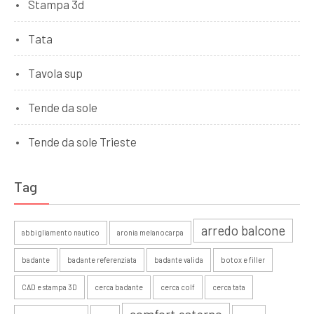
Stampa 3d
Tata
Tavola sup
Tende da sole
Tende da sole Trieste
Tag
arredo balcone
abbigliamento nautico
aronia melanocarpa
badante
badante referenziata
badante valida
botox e filler
CAD e stampa 3D
cerca badante
cerca colf
cerca tata