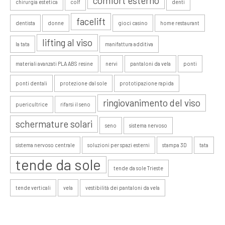
comfort esterno
chirurgia estetica
colf
denti
facelift
dentista
donne
gioci casino
home restaurant
lifting al viso
la tata
manifattura additiva
materiali avanzati PLA ABS resine
nervi
pantaloni da vela
ponti
ponti dentali
protezione dal sole
prototipazione rapida
ringiovanimento del viso
puericultrice
rifarsi il seno
schermature solari
seno
sistema nervoso
sistema nervoso centrale
soluzioni per spazi esterni
stampa 3D
tata
tende da sole
tende da sole Trieste
tende verticali
vela
vestibilità dei pantaloni da vela