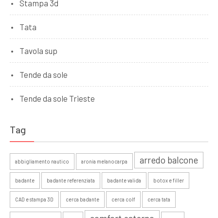
Stampa 3d
Tata
Tavola sup
Tende da sole
Tende da sole Trieste
Tag
arredo balcone
abbigliamento nautico
aronia melanocarpa
badante
badante referenziata
badante valida
botox e filler
CAD e stampa 3D
cerca badante
cerca colf
cerca tata