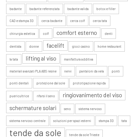
badante
badante referenziata
badante valida
botox e filler
CAD e stampa 3D
cerca badante
cerca colf
cerca tata
comfort esterno
chirurgia estetica
colf
denti
facelift
dentista
donne
gioci casino
home restaurant
lifting al viso
la tata
manifattura additiva
materiali avanzati PLA ABS resine
nervi
pantaloni da vela
ponti
ponti dentali
protezione dal sole
prototipazione rapida
ringiovanimento del viso
puericultrice
rifarsi il seno
schermature solari
seno
sistema nervoso
sistema nervoso centrale
soluzioni per spazi esterni
stampa 3D
tata
tende da sole
tende da sole Trieste